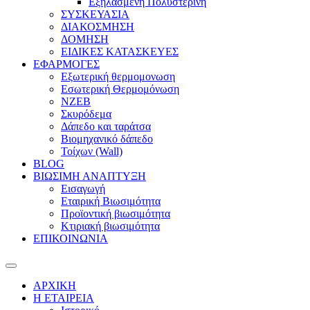
Εξηλασμένη Πολυστερίνη
ΣΥΣΚΕΥΑΣΙΑ
ΔΙΑΚΟΣΜΗΣΗ
ΔΟΜΗΣΗ
ΕΙΔΙΚΕΣ ΚΑΤΑΣΚΕΥΕΣ
ΕΦΑΡΜΟΓΕΣ
Eξωτερική θερμομονωση
Εσωτερική Θερμομόνωση
ΝΖΕΒ
Σκυρόδεμα
Δάπεδο και ταράτσα
Βιομηχανικό δάπεδο
Τοίχων (Wall)
BLOG
ΒΙΩΣΙΜΗ ΑΝΑΠΤΥΞΗ
Εισαγωγή
Εταιρική Βιωσιμότητα
Προϊοντική βιωσιμότητα
Κτιριακή βιωσιμότητα
ΕΠΙΚΟΙΝΩΝΙΑ
ΑΡΧΙΚΗ
Η ΕΤΑΙΡΕΙΑ