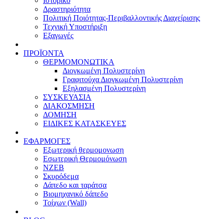
Ιστορικό
Δραστηριότητα
Πολιτική Ποιότητας-Περιβαλλοντικής Διαχείρισης
Τεχνική Υποστήριξη
Εξαγωγές
ΠΡΟΪΟΝΤΑ
ΘΕΡΜΟΜΟΝΩΤΙΚΑ
Διογκωμένη Πολυστερίνη
Γραφιτούχα Διογκωμένη Πολυστερίνη
Εξηλασμένη Πολυστερίνη
ΣΥΣΚΕΥΑΣΙΑ
ΔΙΑΚΟΣΜΗΣΗ
ΔΟΜΗΣΗ
ΕΙΔΙΚΕΣ ΚΑΤΑΣΚΕΥΕΣ
ΕΦΑΡΜΟΓΕΣ
Eξωτερική θερμομονωση
Εσωτερική Θερμομόνωση
ΝΖΕΒ
Σκυρόδεμα
Δάπεδο και ταράτσα
Βιομηχανικό δάπεδο
Τοίχων (Wall)