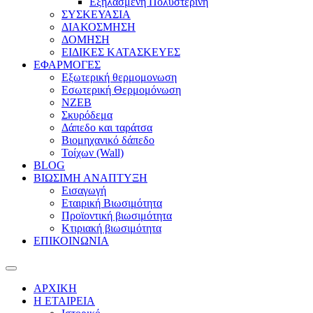
Εξηλασμένη Πολυστερίνη
ΣΥΣΚΕΥΑΣΙΑ
ΔΙΑΚΟΣΜΗΣΗ
ΔΟΜΗΣΗ
ΕΙΔΙΚΕΣ ΚΑΤΑΣΚΕΥΕΣ
ΕΦΑΡΜΟΓΕΣ
Eξωτερική θερμομονωση
Εσωτερική Θερμομόνωση
ΝΖΕΒ
Σκυρόδεμα
Δάπεδο και ταράτσα
Βιομηχανικό δάπεδο
Τοίχων (Wall)
BLOG
ΒΙΩΣΙΜΗ ΑΝΑΠΤΥΞΗ
Εισαγωγή
Εταιρική Βιωσιμότητα
Προϊοντική βιωσιμότητα
Κτιριακή βιωσιμότητα
ΕΠΙΚΟΙΝΩΝΙΑ
ΑΡΧΙΚΗ
Η ΕΤΑΙΡΕΙΑ