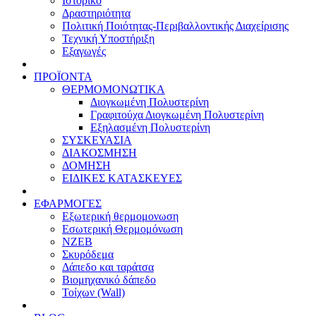
Ιστορικό
Δραστηριότητα
Πολιτική Ποιότητας-Περιβαλλοντικής Διαχείρισης
Τεχνική Υποστήριξη
Εξαγωγές
ΠΡΟΪΟΝΤΑ
ΘΕΡΜΟΜΟΝΩΤΙΚΑ
Διογκωμένη Πολυστερίνη
Γραφιτούχα Διογκωμένη Πολυστερίνη
Εξηλασμένη Πολυστερίνη
ΣΥΣΚΕΥΑΣΙΑ
ΔΙΑΚΟΣΜΗΣΗ
ΔΟΜΗΣΗ
ΕΙΔΙΚΕΣ ΚΑΤΑΣΚΕΥΕΣ
ΕΦΑΡΜΟΓΕΣ
Eξωτερική θερμομονωση
Εσωτερική Θερμομόνωση
ΝΖΕΒ
Σκυρόδεμα
Δάπεδο και ταράτσα
Βιομηχανικό δάπεδο
Τοίχων (Wall)