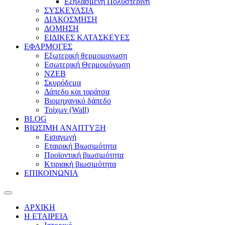
Εξηλασμένη Πολυστερίνη
ΣΥΣΚΕΥΑΣΙΑ
ΔΙΑΚΟΣΜΗΣΗ
ΔΟΜΗΣΗ
ΕΙΔΙΚΕΣ ΚΑΤΑΣΚΕΥΕΣ
ΕΦΑΡΜΟΓΕΣ
Eξωτερική θερμομονωση
Εσωτερική Θερμομόνωση
ΝΖΕΒ
Σκυρόδεμα
Δάπεδο και ταράτσα
Βιομηχανικό δάπεδο
Τοίχων (Wall)
BLOG
ΒΙΩΣΙΜΗ ΑΝΑΠΤΥΞΗ
Εισαγωγή
Εταιρική Βιωσιμότητα
Προϊοντική βιωσιμότητα
Κτιριακή βιωσιμότητα
ΕΠΙΚΟΙΝΩΝΙΑ
ΑΡΧΙΚΗ
Η ΕΤΑΙΡΕΙΑ