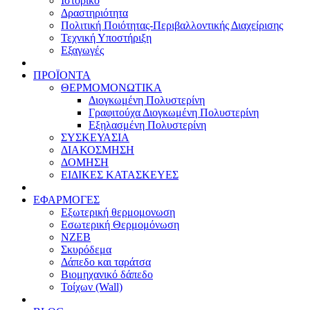
Ιστορικό
Δραστηριότητα
Πολιτική Ποιότητας-Περιβαλλοντικής Διαχείρισης
Τεχνική Υποστήριξη
Εξαγωγές
ΠΡΟΪΟΝΤΑ
ΘΕΡΜΟΜΟΝΩΤΙΚΑ
Διογκωμένη Πολυστερίνη
Γραφιτούχα Διογκωμένη Πολυστερίνη
Εξηλασμένη Πολυστερίνη
ΣΥΣΚΕΥΑΣΙΑ
ΔΙΑΚΟΣΜΗΣΗ
ΔΟΜΗΣΗ
ΕΙΔΙΚΕΣ ΚΑΤΑΣΚΕΥΕΣ
ΕΦΑΡΜΟΓΕΣ
Eξωτερική θερμομονωση
Εσωτερική Θερμομόνωση
ΝΖΕΒ
Σκυρόδεμα
Δάπεδο και ταράτσα
Βιομηχανικό δάπεδο
Τοίχων (Wall)